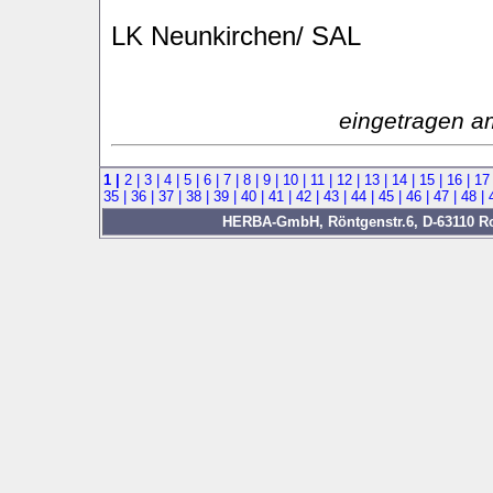
LK Neunkirchen/ SAL
eingetragen a
1 |
2 |
3 |
4 |
5 |
6 |
7 |
8 |
9 |
10 |
11 |
12 |
13 |
14 |
15 |
16 |
17
35 |
36 |
37 |
38 |
39 |
40 |
41 |
42 |
43 |
44 |
45 |
46 |
47 |
48 |
HERBA-GmbH, Röntgenstr.6, D-63110 Rod