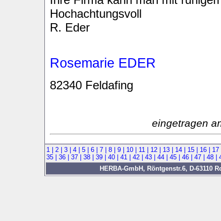
Hochachtungsvoll
R. Eder
Rosemarie EDER
82340 Feldafing
eingetragen a
1 |
2 |
3 |
4 |
5 |
6 |
7 |
8 |
9 |
10 |
11 |
12 |
13 |
14 |
15 |
16 |
17
35 |
36 |
37 |
38 |
39 |
40 |
41 |
42 |
43 |
44 |
45 |
46 |
47 |
48 |
HERBA-GmbH, Röntgenstr.6, D-63110 Rod