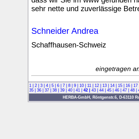
sehr nette und zuverlässige Bet
Schneider Andrea
Schaffhausen-Schweiz
eingetragen a
1 |
2 |
3 |
4 |
5 |
6 |
7 |
8 |
9 |
10 |
11 |
12 |
13 |
14 |
15 |
16 |
17
35 |
36 |
37 |
38 |
39 |
40 |
41 |
42 |
43 |
44 |
45 |
46 |
47 |
48 |
HERBA-GmbH, Röntgenstr.6, D-63110 Rod