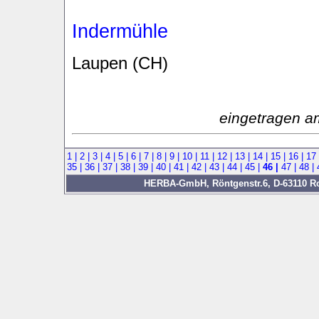
Indermühle
Laupen (CH)
eingetragen a
1 |
2 |
3 |
4 |
5 |
6 |
7 |
8 |
9 |
10 |
11 |
12 |
13 |
14 |
15 |
16 |
17
35 |
36 |
37 |
38 |
39 |
40 |
41 |
42 |
43 |
44 |
45 |
46 |
47 |
48 |
HERBA-GmbH, Röntgenstr.6, D-63110 Rod