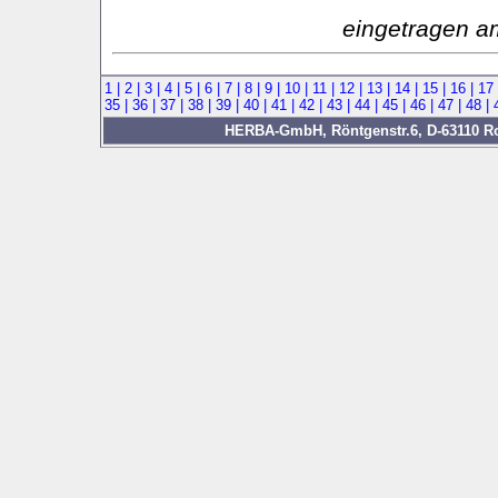
eingetragen a
1 |
2 |
3 |
4 |
5 |
6 |
7 |
8 |
9 |
10 |
11 |
12 |
13 |
14 |
15 |
16 |
17
35 |
36 |
37 |
38 |
39 |
40 |
41 |
42 |
43 |
44 |
45 |
46 |
47 |
48 |
HERBA-GmbH, Röntgenstr.6, D-63110 Rod