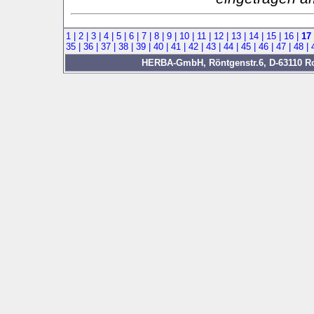
1 |
2 |
3 |
4 |
5 |
6 |
7 |
8 |
9 |
10 |
11 |
12 |
13 |
14 |
15 |
16 |
17
35 |
36 |
37 |
38 |
39 |
40 |
41 |
42 |
43 |
44 |
45 |
46 |
47 |
48 |
HERBA-GmbH, Röntgenstr.6, D-63110 Rod