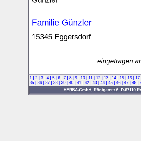
Familie Günzler
15345 Eggersdorf
eingetragen a
1 |
2 |
3 |
4 |
5 |
6 |
7 |
8 |
9 |
10 |
11 |
12 |
13 |
14 |
15 |
16 |
17
35 |
36 |
37 |
38 |
39 |
40 |
41 |
42 |
43 |
44 |
45 |
46 |
47 |
48 |
HERBA-GmbH, Röntgenstr.6, D-63110 Rod