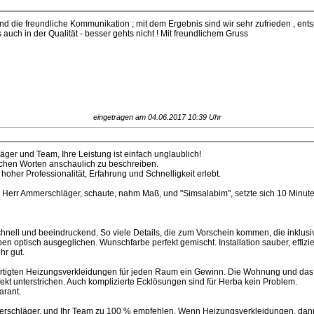
 die freundliche Kommunikation ; mit dem Ergebnis sind wir sehr zufrieden , ent
auch in der Qualität - besser gehts nicht ! Mit freundlichem Gruss
eingetragen am 04.06.2017 10:39 Uhr
ger und Team, Ihre Leistung ist einfach unglaublich!
chen Worten anschaulich zu beschreiben.
hoher Professionalität, Erfahrung und Schnelligkeit erlebt.
 Herr Ammerschläger, schaute, nahm Maß, und "Simsalabim", setzte sich 10 Minut
hnell und beeindruckend. So viele Details, die zum Vorschein kommen, die inklusiv
 optisch ausgeglichen. Wunschfarbe perfekt gemischt. Installation sauber, effizien
hr gut.
rtigten Heizungsverkleidungen für jeden Raum ein Gewinn. Die Wohnung und das 
t unterstrichen. Auch komplizierte Ecklösungen sind für Herba kein Problem.
arant.
erschläger, und Ihr Team zu 100 % empfehlen. Wenn Heizungsverkleidungen, dann 