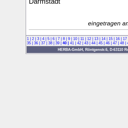
Darmstadt
eingetragen a
1 |
2 |
3 |
4 |
5 |
6 |
7 |
8 |
9 |
10 |
11 |
12 |
13 |
14 |
15 |
16 |
17
35 |
36 |
37 |
38 |
39 |
40 |
41 |
42 |
43 |
44 |
45 |
46 |
47 |
48 |
HERBA-GmbH, Röntgenstr.6, D-63110 Rod