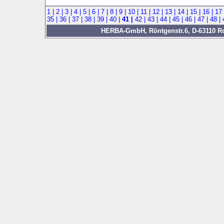
1 |
2 |
3 |
4 |
5 |
6 |
7 |
8 |
9 |
10 |
11 |
12 |
13 |
14 |
15 |
16 |
17
35 |
36 |
37 |
38 |
39 |
40 |
41 |
42 |
43 |
44 |
45 |
46 |
47 |
48 |
HERBA-GmbH, Röntgenstr.6, D-63110 Rod