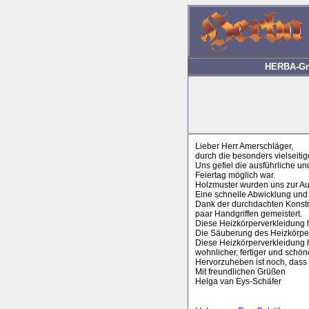
HERBA-Gmb
Lieber Herr Amerschläger,
durch die besonders vielseiti
Uns gefiel die ausführliche u
Feiertag möglich war.
Holzmuster wurden uns zur A
Eine schnelle Abwicklung und
Dank der durchdachten Konstru
paar Handgriffen gemeistert.
Diese Heizkörperverkleidung 
Die Säuberung des Heizkörpe
Diese Heizkörperverkleidung h
wohnlicher, fertiger und schö
Hervorzuheben ist noch, dass 
Mit freundlichen Grüßen
Helga van Eys-Schäfer