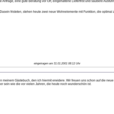
e Anfrage, eine gute Beratung vor Ort, eingehaltene Lieferfrist und saubere Ausfü
 Dasein fristeten, stehen heute zwei neue Wohnelemente mit Funktion, die optimal 
eingetragen am 31.01.2001 08:12 Uhr
 in meinem Gästebuch, den ich hiermit erwidere. Wir freuen uns schon auf die neue
er sein wie die vor vielen Jahren, die heute noch wunderschön ist.