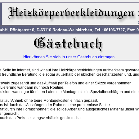
H, Röntgenstr.6, D-63110 Rodgau-Weiskirchen, Tel.: 06106-3727, Fax: 0
Hier können Sie sich in unser Gästebuch eintragen.
ge Seite im Internet, sind wir auf Ihre Heizkörperverkleidungen aufmerksam geword
nd freundliche Beratung, die sogar außerhalb der üblichen Geschäftszeiten und, u
uswahl zugesandt und das Aufmaß per Telefon und einer Skizze vorgenommen.
 Lieferung war dann nur noch Routine.
ktion, war sogar für einen Laien die Montage mittels Spezialbeschlägen und eine
hat auf Anhieb ohne teure Montagekosten einfach gepasst.
rs ist durch das Aushängen der Rahmen eine problemlose Sache.
at durch ihre Formschönheit, die solide Arbeit und ausgesuchtes Material unser 
ner gemacht.
auch das Preis-Leistungsverhältnis gestimmt hat.