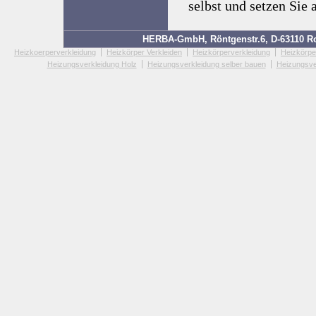
selbst und setzen Sie
HERBA-GmbH, Röntgenstr.6, D-63110 Rod
Heizkoerperverkleidung
Heizkörper Verkleiden
Heizkörperverkleidung
Heizkörpe
Heizungsverkleidung Holz
Heizungsverkleidung selber bauen
Heizungsve