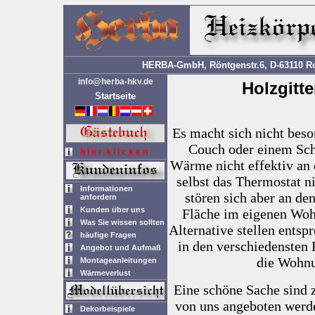
HERBA-GmbH, Röntgenstr.6, D-63110 Rod
info@herba-hkv.de
Holzgitte
Startseite
Es macht sich nicht beso
Couch oder einem Schr
h i e r k l i c k e n
Wärme nicht effektiv a
selbst das Thermostat n
Informationen
stören sich aber an de
anfordern
Kunden über uns
Fläche im eigenen Wo
Was Sie wissen sollten
Alternative stellen ents
häufige Fragen
in den verschiedensten 
Angebot und Aufmaß
die Wohnu
Montageanleitungen
Wärmeverlust
Eine schöne Sache sind z
von uns angeboten werde
Dekorbeispiele