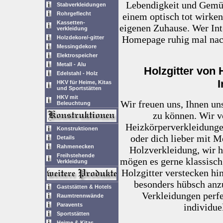
Lebendigkeit und Gemütl
Stabverkleidungen
Rohrgeflecht
einem optisch tot wirke
Kassetten-
eigenen Zuhause. Wer Inte
verkleidung
Homepage ruhig mal nach
Holzdekore/-gitter
Messingdekore
Elektrospeicher
Metall - Alu
Holzgitter von 
Edelstahl - Holz
I
HKV für Heime, Kitas
und Sportstätten
HKV mit
Wir freuen uns, Ihnen un
Beleuchtung
zu können. Wir v
Heizkörperverkleidunge
Konstruktionen
oder dich lieber mit M
Details
Rahmenecken
Holzverkleidung, wir h
Freihstehende
mögen es gerne klassisch,
Verkleidung
Holzgitter verstecken hin
besonders hübsch anzu
Gaststätten & Hotels
Verkleidungen perfe
Raumtrennwände
Paravents
individue
Sportstätten
Heime & Kitas