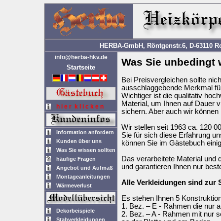
HERBA-GmbH, Röntgenstr.6, D-63110 Rod
info@herba-hkv.de
Was Sie unbedingt w
Startseite
Bei Preisvergleichen sollte nic
ausschlaggebende Merkmal für 
Wichtiger ist die qualitativ h
Material, um Ihnen auf Dauer v
h i e r k l i c k e n
sichern. Aber auch wir können b
Wir stellen seit 1963 ca. 120 
Information anfordern
Sie für sich diese Erfahrung un
Kunden über uns
können Sie im Gästebuch einig
Was Sie wissen sollten
Das verarbeitete Material und 
häufige Fragen
und garantieren Ihnen nur beste
Angebot und Aufmaß
Montageanleitungen
Alle Verkleidungen sind zur
Wärmeverlust
Es stehen Ihnen 5 Konstruktio
1. Bez. – E - Rahmen die nur a
Dekorbeispiele
2. Bez. – A - Rahmen mit nur s
Stabverkleidungen