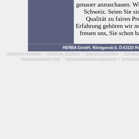
genauer anzuschauen. Wi
Schweiz. Seien Sie si
Qualität zu fairen Pr
Erfahrung gehören wir no
freuen uns, Sie schon 
HERBA-GmbH, Röntgenstr.6, D-63110 Rod
Heizkoerperverkleidung
Heizkörper Verkleiden
Heizkörperverkleidung
Heizkörpe
Heizungsverkleidung Holz
Heizungsverkleidung selber bauen
Heizungsve