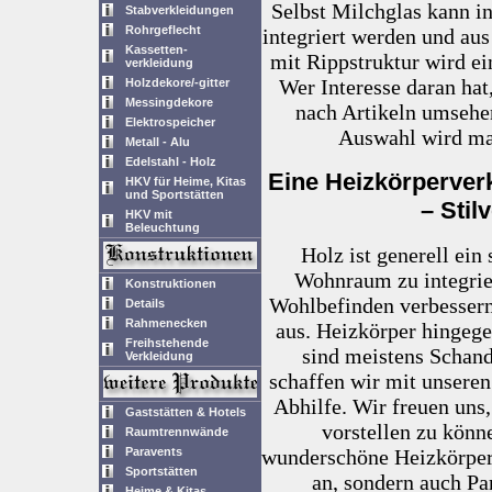
Selbst Milchglas kann i
Stabverkleidungen
Rohrgeflecht
integriert werden und au
Kassetten-
mit Rippstruktur wird ei
verkleidung
Wer Interesse daran hat,
Holzdekore/-gitter
Messingdekore
nach Artikeln umsehen
Elektrospeicher
Auswahl wird man
Metall - Alu
Edelstahl - Holz
Eine Heizkörperver
HKV für Heime, Kitas
und Sportstätten
– Stil
HKV mit
Beleuchtung
Holz ist generell ein
Wohnraum zu integrie
Konstruktionen
Wohlbefinden verbessern.
Details
Rahmenecken
aus. Heizkörper hingege
Freihstehende
sind meistens Schand
Verkleidung
schaffen wir mit unsere
Abhilfe. Wir freuen uns
Gaststätten & Hotels
vorstellen zu könn
Raumtrennwände
Paravents
wunderschöne Heizkörper
Sportstätten
an, sondern auch P
Heime & Kitas