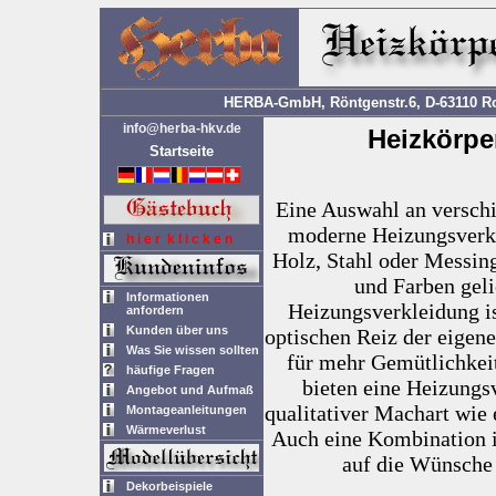
HERBA-GmbH, Röntgenstr.6, D-63110 Rod
info@herba-hkv.de
Heizkörpe
Startseite
Eine Auswahl an verschi
moderne Heizungsverkl
h i e r k l i c k e n
Holz, Stahl oder Messing
und Farben geli
Informationen
Heizungsverkleidung is
anfordern
Kunden über uns
optischen Reiz der eigen
Was Sie wissen sollten
für mehr Gemütlichkei
häufige Fragen
bieten eine Heizungs
Angebot und Aufmaß
qualitativer Machart wie
Montageanleitungen
Wärmeverlust
Auch eine Kombination is
auf die Wünsche
Dekorbeispiele