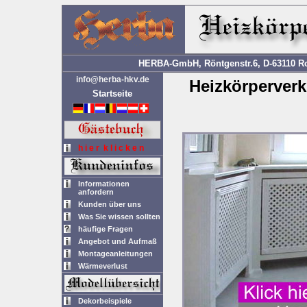
HERBA-GmbH, Röntgenstr.6, D-63110 Rod
info@herba-hkv.de
Heizkörperver
Startseite
h i e r k l i c k e n
Informationen
anfordern
Kunden über uns
Was Sie wissen sollten
häufige Fragen
Angebot und Aufmaß
Montageanleitungen
Wärmeverlust
Dekorbeispiele