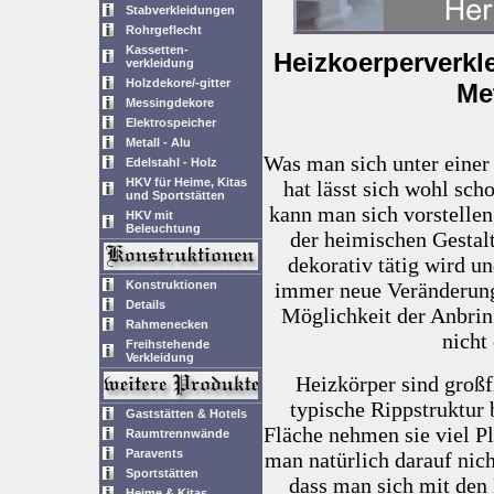
Stabverkleidungen
Rohrgeflecht
Kassetten-
Heizkoerperverkl
verkleidung
Holzdekore/-gitter
Me
Messingdekore
Elektrospeicher
Metall - Alu
Was man sich unter einer
Edelstahl - Holz
HKV für Heime, Kitas
hat lässt sich wohl sc
und Sportstätten
kann man sich vorstellen
HKV mit
Beleuchtung
der heimischen Gestalt
dekorativ tätig wird u
Konstruktionen
immer neue Veränderunge
Details
Möglichkeit der Anbrin
Rahmenecken
nicht
Freihstehende
Verkleidung
Heizkörper sind großf
typische Rippstruktur
Gaststätten & Hotels
Fläche nehmen sie viel P
Raumtrennwände
Paravents
man natürlich darauf nich
Sportstätten
dass man sich mit den 
Heime & Kitas