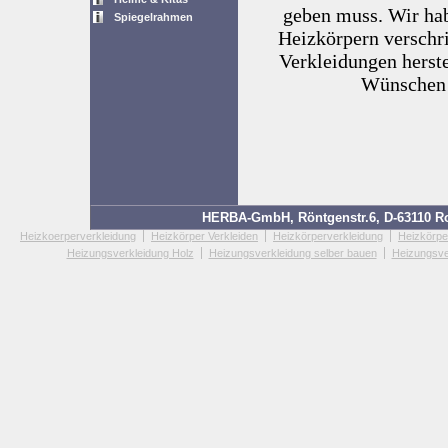
geben muss. Wir ha
Spiegelrahmen
Heizkörpern verschr
Verkleidungen herste
Wünschen 
HERBA-GmbH, Röntgenstr.6, D-63110 Rod
Heizkoerperverkleidung
Heizkörper Verkleiden
Heizkörperverkleidung
Heizkörpe
Heizungsverkleidung Holz
Heizungsverkleidung selber bauen
Heizungsve