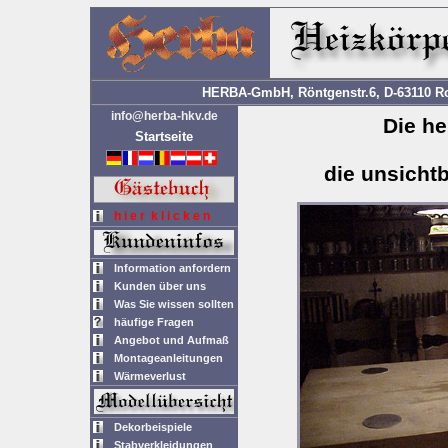
HERBA-GmbH, Röntgenstr.6, D-63110 Rod
info@herba-hkv.de
Die he
Startseite
die unsicht
h i e r k l i c k e n
Information anfordern
Kunden über uns
Was Sie wissen sollten
häufige Fragen
Angebot und Aufmaß
Montageanleitungen
Wärmeverlust
Dekorbeispiele
Stabverkleidungen