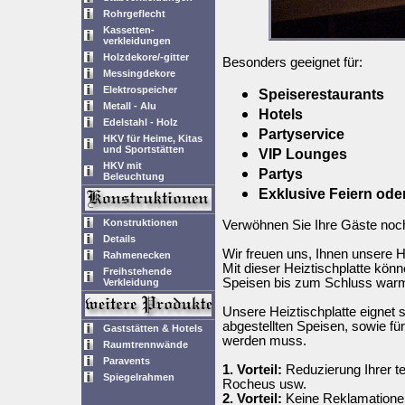
Rohrgeflecht
Kassetten-
verkleidungen
Holzdekore/-gitter
Besonders geeignet für:
Messingdekore
Elektrospeicher
Speiserestaurants
Metall - Alu
Hotels
Edelstahl - Holz
Partyservice
HKV für Heime, Kitas
und Sportstätten
VIP Lounges
HKV mit
Partys
Beleuchtung
Exklusive Feiern ode
Konstruktionen
Verwöhnen Sie Ihre Gäste noc
Details
Wir freuen uns, Ihnen unsere He
Rahmenecken
Mit dieser Heiztischplatte könn
Freihstehende
Speisen bis zum Schluss war
Verkleidung
Unsere Heiztischplatte eignet
abgestellten Speisen, sowie fü
Gaststätten & Hotels
werden muss.
Raumtrennwände
Paravents
1. Vorteil:
Reduzierung Ihrer t
Spiegelrahmen
Rocheus usw.
2. Vorteil:
Keine Reklamationen